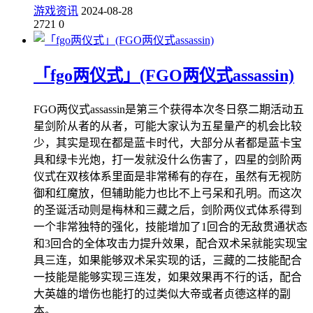
游戏资讯
2024-08-28
2721
0
「fgo两仪式」(FGO两仪式assassin)
FGO两仪式assassin是第三个获得本次冬日祭二期活动五
星剑阶从者的从者，可能大家认为五星量产的机会比较
少，其实是现在都是蓝卡时代，大部分从者都是蓝卡宝
具和绿卡光炮，打一发就没什么伤害了，四星的剑阶两
仪式在双核体系里面是非常稀有的存在，虽然有无视防
御和红魔放，但辅助能力也比不上弓呆和孔明。而这次
的圣诞活动则是梅林和三藏之后，剑阶两仪式体系得到
一个非常独特的强化，技能增加了1回合的无敌贯通状态
和3回合的全体攻击力提升效果，配合双术呆就能实现宝
具三连，如果能够双术呆实现的话，三藏的二技能配合
一技能是能够实现三连发，如果效果再不行的话，配合
大英雄的增伤也能打的过类似大帝或者贞德这样的副
本。